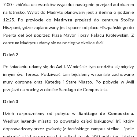
7:00 - zbiórka uczestników wyjazdu i następnie przejazd autokarem
na lotnisko. Wylot do Madrytu planowany jest z Berlina o godzinie
12:25. Po przylocie do
Madrytu
przejazd do centrum Stolicy
Hiszpanii, gdzie zaplanowany jest spacer od placu Hiszpańskiego do
Puerta del Sol poprzez Plaza Mayor i przy Pałacu Królewskim. Z
centrum Madrytu udamy się na nocleg w okolice Avili.
Dzień 2
Po śniadaniu udamy się do
Avili.
W mieście tym urodziła się między
innymi św. Teresa. Podziwiać tam będziemy wspaniale zachowane
mury obronne oraz Katedrę i Stare Miasto. Po pobycie w Avili
przejazd na nocleg w okolice Santiago de Compostela.
Dzień 3
Dzień rozpoczniemy od pobytu w
Santiago de Compostela
.
Według legendy miasto to powstało dzięki biskupowi Irii, który
doprowadzony przez gwiazdę (z łacińskiego campus stellae - "pole
gwiazdy" stąd nazwa miasta), odkrył tu ok. 830 grób św. Jakuba