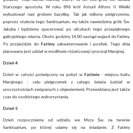
Starszego apostoła. W roku 896 król Asturii Alfons II Wielki
wybudował nad grobem bazylikę. Tak jak miliony pielgrzymów,
poprzez stulecia tego Sanktuarium, my także nawiedzimy grób Św.
Jakuba i będziemy spacerować po uliczkach tego przepięknego
galicyjskiego miasta. Około godziny 14.00 nastąpi wyjazd do Fatimy.
Po przyjeździe do
Fatimy
zakwaterowanie i posiłek. Tego dnia
planowany jest udział w modlitwie różańcowej i procesji Maryjnej.
Dzień 4
Dzień w całości poświęcony na pobyt w
Fatimie
- miejscu kultu
Maryjnego - celu pielgrzymek z całego świata (udział w
uroczystościach związanych z objawieniem). Przewidziany jest także
czas do osobistego wykorzystania.
Dzień 5
Dzień rozpoczniemy od udziału we Mszy Św. na terenie
Sanktuarium, po której udamy się na śniadanie. Z Fatimy